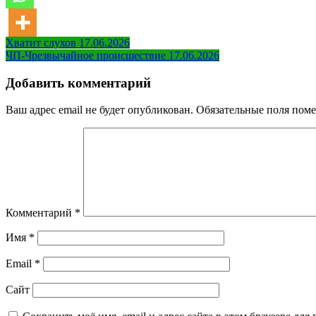
Навигация
Хватит слухов 17.06.2026
ЧП-Чрезвычайное происшествие 17.06.2026
по
записям
Добавить комментарий
Ваш адрес email не будет опубликован.
Обязательные поля пом
Комментарий
*
Имя
*
Email
*
Сайт