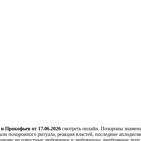
 и Прокофьев
от 17.06.2026
смотреть онлайн. Похороны знаменит
тали похоронного ритуала, реакция властей, последние аплодис
никому не известные любовники и любовницы, внебрачные дети