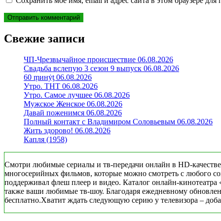
Сохранить моё имя, email и адрес сайта в этом браузере д
Свежие записи
ЧП-Чрезвычайное происшествие 06.08.2026
Свадьба вслепую 3 сезон 9 выпуск 06.08.2026
60 ṃинẏƫ 06.08.2026
Утро. ТНТ 06.08.2026
Утро. Самое лучшее 06.08.2026
Мужское Женское 06.08.2026
Давай поженимся 06.08.2026
Полный контакт с Владимиром Соловьевым 06.08.2026
Жить здорово! 06.08.2026
Капля (1958)
Смотри любимые сериалы и тв-передачи онлайн в HD-качестве
многосерийных фильмов, которые можно смотреть с любого совр
поддерживал флеш плеер и видео. Каталог онлайн-кинотеатра 
также ваши любимые тв-шоу. Благодаря ежедневному обновлени
бесплатно.Хватит ждать следующую серию у телевизора – добав