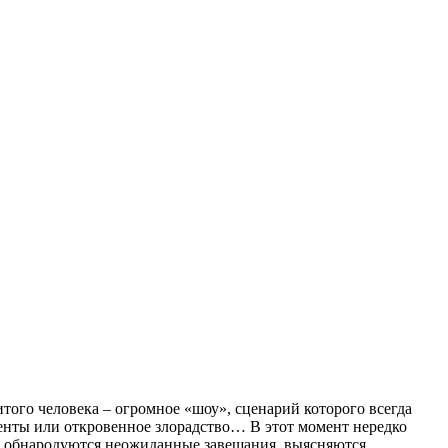
ого человека – огромное «шоу», сценарий которого всегда
менты или откровенное злорадство… В этот момент нередко
, обнародуются неожиданные завещания, выясняются