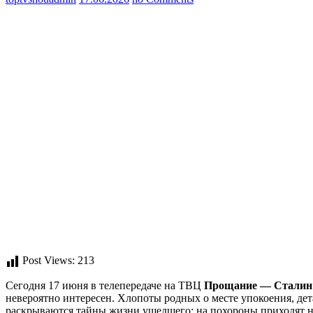
Post Views:
213
Сегодня 17 июня в телепередаче на ТВЦ
Прощание — Сталин
невероятно интересен. Хлопоты родных о месте упокоения, де
раскрываются тайны жизни ушедшего: на похороны приходят 