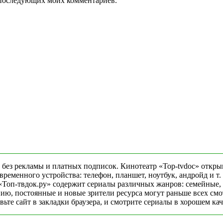
ля последующих моих комментариев.
 без рекламы и платных подписок. Кинотеатр «Top-tvdoc» откры
еменного устройства: телефон, планшет, ноутбук, андройд и т. 
«Топ-твдок.ру» содержит сериалы различных жанров: семейные,
ю, постоянные и новые зрители ресурса могут раньше всех смо
ьте сайт в закладки браузера, и смотрите сериалы в хорошем ка