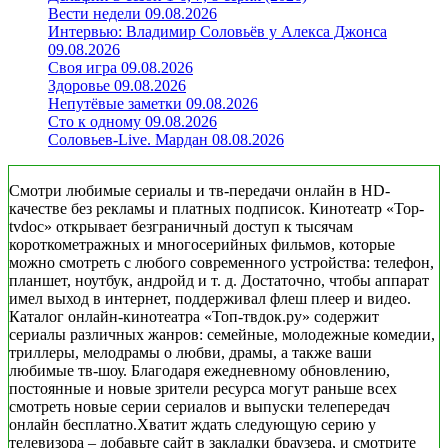
Вести недели 09.08.2026
Интервью: Владимир Соловьёв у Алекса Джонса
09.08.2026
Своя игра 09.08.2026
Здоровье 09.08.2026
Непутёвые заметки 09.08.2026
Сто к одному 09.08.2026
Соловьев-Live. Мардан 08.08.2026
Смотри любимые сериалы и тв-передачи онлайн в HD-
качестве без рекламы и платных подписок. Кинотеатр «Top-
tvdoc» открывает безграничный доступ к тысячам
короткометражных и многосерийных фильмов, которые
можно смотреть с любого современного устройства: телефон,
планшет, ноутбук, андройд и т. д. Достаточно, чтобы аппарат
имел выход в интернет, поддерживал флеш плеер и видео.
Каталог онлайн-кинотеатра «Топ-твдок.ру» содержит
сериалы различных жанров: семейные, молодежные комедии,
триллеры, мелодрамы о любви, драмы, а также ваши
любимые тв-шоу. Благодаря ежедневному обновлению,
постоянные и новые зрители ресурса могут раньше всех
смотреть новые серии сериалов и выпуски телепередач
онлайн бесплатно.Хватит ждать следующую серию у
телевизора – добавьте сайт в закладки браузера, и смотрите