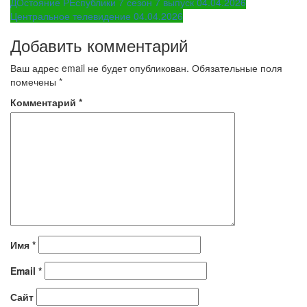
Навигация
ДОстояние РЕспублики 7 сезон 7 выпуск 04.04.2026
Центральное телевидение 04.04.2026
по
Добавить комментарий
записям
Ваш адрес email не будет опубликован.
Обязательные поля
помечены
*
Комментарий
*
Имя
*
Email
*
Сайт