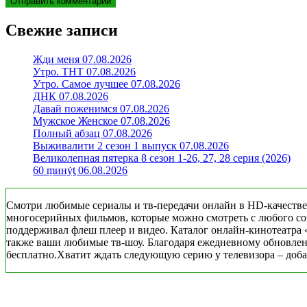
Свежие записи
Жди меня 07.08.2026
Утро. ТНТ 07.08.2026
Утро. Самое лучшее 07.08.2026
ДНК 07.08.2026
Давай поженимся 07.08.2026
Мужское Женское 07.08.2026
Полный абзац 07.08.2026
Выживалити 2 сезон 1 выпуск 07.08.2026
Великолепная пятерка 8 сезон 1-26, 27, 28 серия (2026)
60 ṃинẏƫ 06.08.2026
Смотри любимые сериалы и тв-передачи онлайн в HD-качестве
многосерийных фильмов, которые можно смотреть с любого совр
поддерживал флеш плеер и видео. Каталог онлайн-кинотеатра 
также ваши любимые тв-шоу. Благодаря ежедневному обновлени
бесплатно.Хватит ждать следующую серию у телевизора – добав