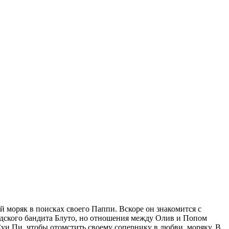
моряк в поисках своего Паппи. Вскоре он знакомится с
родского бандита Блуто, но отношения между Олив и Попом
Суи Пи, чтобы отомстить своему сопернику в любви, моряку. В