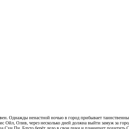
ен. Однажды ненастной ночью в город прибывает таинственный 
сис Ойл, Олив, через несколько дней должна выйти замуж за го
а Суи Пи. Блуто берёт дело в свои руки и планирует похитить 