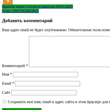
Навигация
Званый ужин 3 сезон 6 выпуск 19.07.2025
Утро. ТНТ 06.08.2025
по
записям
Добавить комментарий
Ваш адрес email не будет опубликован.
Обязательные поля пом
Комментарий
*
Имя
*
Email
*
Сайт
Сохранить моё имя, email и адрес сайта в этом браузере д