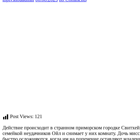
Post Views:
121
Действие происходит в странном приморском городке Свитхейв
семейкой неудачников Ойл и снимает у них комнату. Дочь мис
быстро осложняются, когда им на попечение оставляют младенц