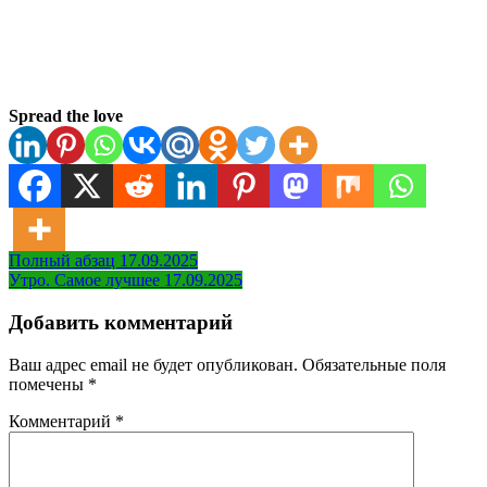
Spread the love
Навигация
Полный абзац 17.09.2025
Утро. Самое лучшее 17.09.2025
по
записям
Добавить комментарий
Ваш адрес email не будет опубликован.
Обязательные поля
помечены
*
Комментарий
*