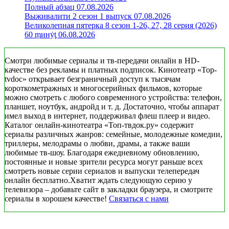
Полный абзац 07.08.2026
Выживалити 2 сезон 1 выпуск 07.08.2026
Великолепная пятерка 8 сезон 1-26, 27, 28 серия (2026)
60 ṃинẏƫ 06.08.2026
Смотри любимые сериалы и тв-передачи онлайн в HD-
качестве без рекламы и платных подписок. Кинотеатр «Top-
tvdoc» открывает безграничный доступ к тысячам
короткометражных и многосерийных фильмов, которые
можно смотреть с любого современного устройства: телефон,
планшет, ноутбук, андройд и т. д. Достаточно, чтобы аппарат
имел выход в интернет, поддерживал флеш плеер и видео.
Каталог онлайн-кинотеатра «Топ-твдок.ру» содержит
сериалы различных жанров: семейные, молодежные комедии,
триллеры, мелодрамы о любви, драмы, а также ваши
любимые тв-шоу. Благодаря ежедневному обновлению,
постоянные и новые зрители ресурса могут раньше всех
смотреть новые серии сериалов и выпуски телепередач
онлайн бесплатно.Хватит ждать следующую серию у
телевизора – добавьте сайт в закладки браузера, и смотрите
сериалы в хорошем качестве!
Связаться с нами