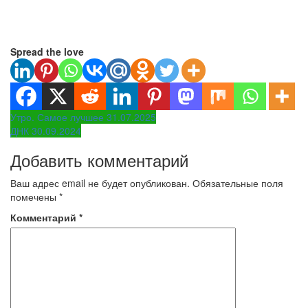
Spread the love
Навигация
Утро. Самое лучшее 31.07.2025
ДНК 30.09.2024
по
Добавить комментарий
записям
Ваш адрес email не будет опубликован.
Обязательные поля
помечены
*
Комментарий
*