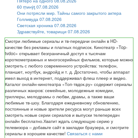
Пятеро на одного 08.08.2026
60 ṃинẏƫ 07.08.2026
Они потрясли мир. Тайны самого закрытого актера
Голливуда 07.08.2026
Светская хроника 07.08.2026
Здравствуйте, товарищи 07.08.2026
Смотри любимые сериалы и тв-передачи онлайн в HD-
качестве без рекламы и платных подписок. Кинотеатр «Top-
tvdoc» открывает безграничный доступ к тысячам
короткометражных и многосерийных фильмов, которые можно
смотреть с любого современного устройства: телефон,
планшет, ноутбук, андройд и т. д. Достаточно, чтобы аппарат
имел выход в интернет, поддерживал флеш плеер и видео.
Каталог онлайн-кинотеатра «Топ-твдок.ру» содержит сериалы
различных жанров: семейные, молодежные комедии,
триллеры, мелодрамы о любви, драмы, а также ваши
любимые тв-шоу. Благодаря ежедневному обновлению,
постоянные и новые зрители ресурса могут раньше всех
смотреть новые серии сериалов и выпуски телепередач
онлайн бесплатно.Хватит ждать следующую серию у
телевизора – добавьте сайт в закладки браузера, и смотрите
сериалы в хорошем качестве!
Связаться с нами