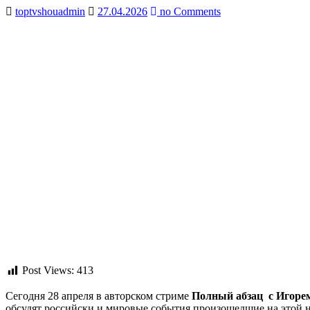
toptvshouadmin
27.04.2026
no Comments
Post Views:
413
Сегодня 28 апреля в авторском стриме
Полный абзац с Игоре
обсудят российски и мировые события произошедшие на этой н