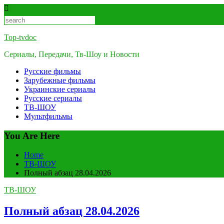
Skip
to
content
Top-tvdoc
Сериалы, Передачи, Тв-Шоу и Новости
Русские фильмы
Зарубежные фильмы
Украинские сериалы
Русские сериалы
ТВ-ШОУ
Мультфильмы
You Are Here
Home
ТВ-ШОУ
Полный абзац 28.04.2026
ТВ-ШОУ
Полный абзац 28.04.2026