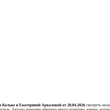
м Кольке и Екатериной Аркаловой
от 28.04.2026
смотреть онла
еделе. Авторы передачи обещают много позитива, юмора, котор