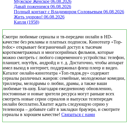
Мужское Женское 06.08.2026
Давай поженимся 06.08.2026
Полный контакт с Владимиром Соловьевым 06.08.2026
Жить здорово! 06.08.2026
Капля (1958)
Смотри любимые сериалы и тв-передачи онлайн в HD-
качестве без рекламы и платных подписок. Кинотеатр «Top-
tvdoc» открывает безграничный доступ к тысячам
короткометражных и многосерийных фильмов, которые
можно смотреть с любого современного устройства: телефон,
планшет, ноутбук, андройд и т. д. Достаточно, чтобы аппарат
имел выход в интернет, поддерживал флеш плеер и видео.
Каталог онлайн-кинотеатра «Топ-твдок.ру» содержит
сериалы различных жанров: семейные, молодежные комедии,
триллеры, мелодрамы о любви, драмы, а также ваши
любимые тв-шоу. Благодаря ежедневному обновлению,
постоянные и новые зрители ресурса могут раньше всех
смотреть новые серии сериалов и выпуски телепередач
онлайн бесплатно.Хватит ждать следующую серию у
телевизора – добавьте сайт в закладки браузера, и смотрите
сериалы в хорошем качестве!
Связаться с нами