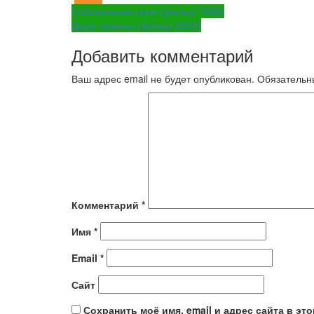
Навигация
Соблазнение няни (фильм 1996)
Душа тишины (фильм 2005)
по
Добавить комментарий
записям
Ваш адрес email не будет опубликован.
Обязательн
Комментарий
*
Имя
*
Email
*
Сайт
Сохранить моё имя, email и адрес сайта в э