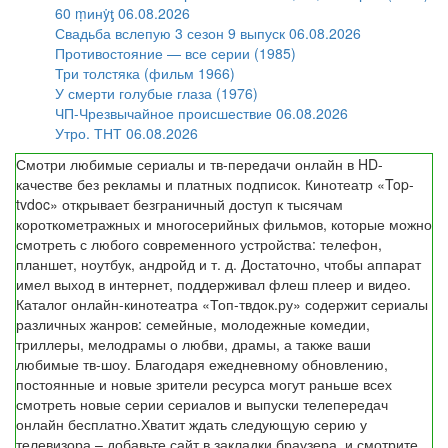
60 ṃинẏƫ 06.08.2026
Свадьба вслепую 3 сезон 9 выпуск 06.08.2026
Противостояние — все серии (1985)
Три толстяка (фильм 1966)
У смерти голубые глаза (1976)
ЧП-Чрезвычайное происшествие 06.08.2026
Утро. ТНТ 06.08.2026
Смотри любимые сериалы и тв-передачи онлайн в HD-
качестве без рекламы и платных подписок. Кинотеатр «Top-
tvdoc» открывает безграничный доступ к тысячам
короткометражных и многосерийных фильмов, которые можно
смотреть с любого современного устройства: телефон,
планшет, ноутбук, андройд и т. д. Достаточно, чтобы аппарат
имел выход в интернет, поддерживал флеш плеер и видео.
Каталог онлайн-кинотеатра «Топ-твдок.ру» содержит сериалы
различных жанров: семейные, молодежные комедии,
триллеры, мелодрамы о любви, драмы, а также ваши
любимые тв-шоу. Благодаря ежедневному обновлению,
постоянные и новые зрители ресурса могут раньше всех
смотреть новые серии сериалов и выпуски телепередач
онлайн бесплатно.Хватит ждать следующую серию у
телевизора – добавьте сайт в закладки браузера, и смотрите