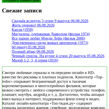
Свежие записи
Свадьба вслепую 3 сезон 9 выпуск 06.08.2026
Жить здорово! 06.08.2026
Капля (1958)
Магдалена, одержимая Дьяволом (фильм 1974)
Все парни любят Мэнди Лейн (фильм 2006)
Девственница среди живых мертвецов (1973)
60 ṃинẏƫ 05.08.2026
Полный абзац 06.08.2026
Черный список. На кухне 4 сезон 20 выпуск 05.08.2026
Малой 1-2, 3, 4 серия (2016)
Смотри любимые сериалы и тв-передачи онлайн в HD-
качестве без рекламы и платных подписок. Кинотеатр «Top-
tvdoc» открывает безграничный доступ к тысячам
короткометражных и многосерийных фильмов, которые
можно смотреть с любого современного устройства: телефон,
планшет, ноутбук, андройд и т. д. Достаточно, чтобы аппарат
имел выход в интернет, поддерживал флеш плеер и видео.
Каталог онлайн-кинотеатра «Топ-твдок.ру» содержит
сериалы различных жанров: семейные, молодежные комедии,