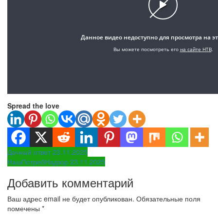
Spread the love
Навигация
Дачный ответ 23.11.2025
НашПотребНадзор 23.11.2025
по
Добавить комментарий
записям
Ваш адрес email не будет опубликован.
Обязательные поля
помечены
*