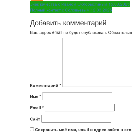
Навигация
Знак качества с Иваном Охлобыстиным 15.03.2025
Полный контакт с Соловьевым 12.03.2025
по
Добавить комментарий
записям
Ваш адрес email не будет опубликован.
Обязательн
Комментарий
*
Имя
*
Email
*
Сайт
Сохранить моё имя, email и адрес сайта в э