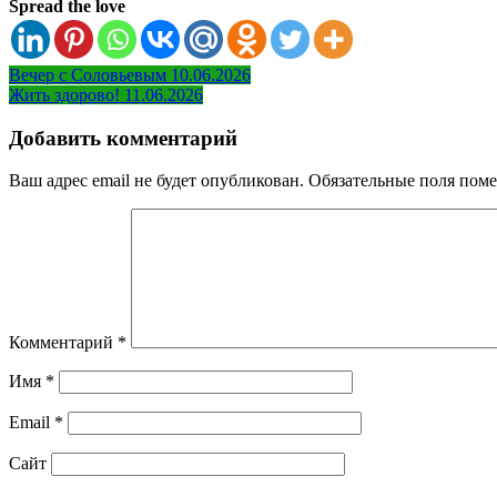
Spread the love
Навигация
Вечер с Соловьевым 10.06.2026
Жить здорово! 11.06.2026
по
записям
Добавить комментарий
Ваш адрес email не будет опубликован.
Обязательные поля пом
Комментарий
*
Имя
*
Email
*
Сайт