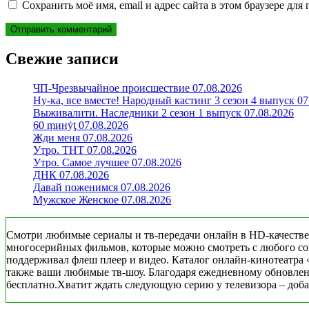
Сохранить моё имя, email и адрес сайта в этом браузере д
Свежие записи
ЧП-Чрезвычайное происшествие 07.08.2026
Ну-ка, все вместе! Народный кастинг 3 сезон 4 выпуск 07
Выживалити. Наследники 2 сезон 1 выпуск 07.08.2026
60 ṃинẏƫ 07.08.2026
Жди меня 07.08.2026
Утро. ТНТ 07.08.2026
Утро. Самое лучшее 07.08.2026
ДНК 07.08.2026
Давай поженимся 07.08.2026
Мужское Женское 07.08.2026
Смотри любимые сериалы и тв-передачи онлайн в HD-качестве
многосерийных фильмов, которые можно смотреть с любого совр
поддерживал флеш плеер и видео. Каталог онлайн-кинотеатра 
также ваши любимые тв-шоу. Благодаря ежедневному обновлени
бесплатно.Хватит ждать следующую серию у телевизора – добав