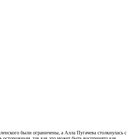
ленского были ограничены, а Алла Пугачева столкнулась с
ь осторожным, так как это может быть воспринято как