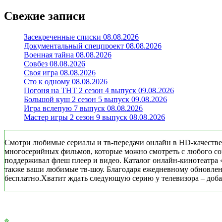
Свежие записи
Засекреченные списки 08.08.2026
Документальный спецпроект 08.08.2026
Военная тайна 08.08.2026
Совбез 08.08.2026
Своя игра 08.08.2026
Сто к одному 08.08.2026
Погоня на ТНТ 2 сезон 4 выпуск 09.08.2026
Большой куш 2 сезон 5 выпуск 09.08.2026
Игра вслепую 7 выпуск 08.08.2026
Мастер игры 2 сезон 9 выпуск 08.08.2026
Смотри любимые сериалы и тв-передачи онлайн в HD-качестве
многосерийных фильмов, которые можно смотреть с любого совр
поддерживал флеш плеер и видео. Каталог онлайн-кинотеатра 
также ваши любимые тв-шоу. Благодаря ежедневному обновлени
бесплатно.Хватит ждать следующую серию у телевизора – добав