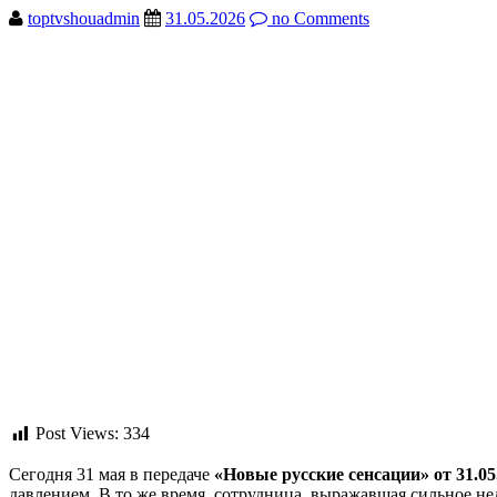
toptvshouadmin
31.05.2026
no Comments
Post Views:
334
Сегодня 31 мая в передаче
«Новые русские сенсации» от 31.05
давлением. В то же время, сотрудница, выражавшая сильное не