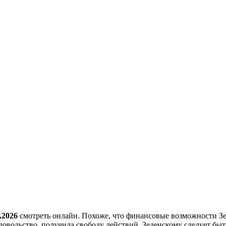
.2026
смотреть онлайн. Похоже, что финансовые возможности Зе
довольство, получила свободу действий. Зеленскому следует быт