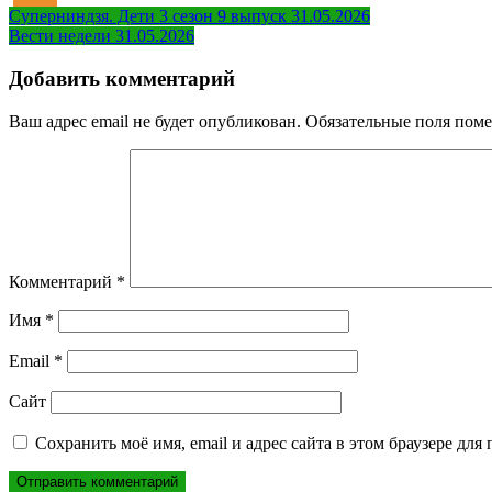
Навигация
Суперниндзя. Дети 3 сезон 9 выпуск 31.05.2026
Вести недели 31.05.2026
по
записям
Добавить комментарий
Ваш адрес email не будет опубликован.
Обязательные поля пом
Комментарий
*
Имя
*
Email
*
Сайт
Сохранить моё имя, email и адрес сайта в этом браузере д