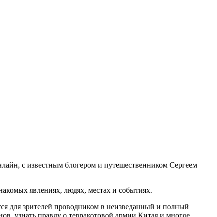
нлайн, с известным блогером и путешественником Сергеем
накомых явлениях, людях, местах и событиях.
тся для зрителей проводником в неизведанный и полный
ов, узнать правду о терракотовой армии Китая и многое