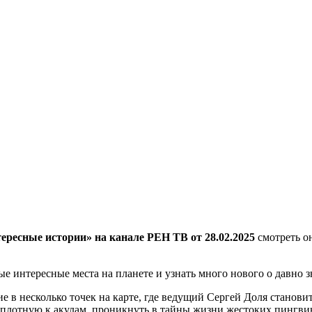
ересные истории» на канале РЕН ТВ от 28.02.2025
смотреть о
е интересные места на планете и узнать много нового о давно з
в несколько точек на карте, где ведущий Сергей Доля станови
вплотную к акулам, проникнуть в тайны жизни жестоких пингвин