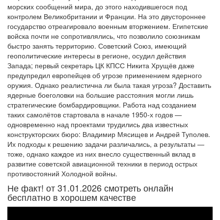
морских сообщений мира, до этого находившегося под
контролем Великобритании и Франции. На это двустороннее
государство отреагировало военным вторжением. Египетские
войска почти не сопротивлялись, что позволило союзникам
быстро занять территорию. Советский Союз, имеющий
геополитические интересы в регионе, осудил действия
Запада; первый секретарь ЦК КПСС Никита Хрущёв даже
предупредил европейцев об угрозе применением ядерного
оружия. Однако реалистична ли была такая угроза? Доставить
ядерные боеголовки на большие расстояния могли лишь
стратегические бомбардировщики. Работа над созданием
таких самолётов стартовала в начале 1950-х годов —
одновременно над проектами трудились два известных
конструкторских бюро: Владимир Мясищев и Андрей Туполев.
Их подходы к решению задачи различались, а результаты —
тоже, однако каждое из них внесло существенный вклад в
развитие советской авиационной техники в период острых
противостояний Холодной войны.
Не факт! от 31.01.2026 смотреть онлайн
бесплатно в хорошем качестве