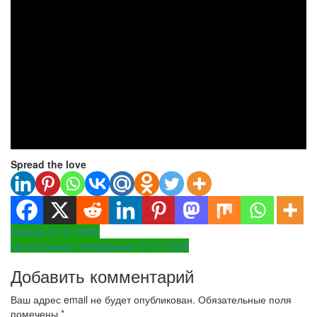
Spread the love
Навигация
Мужики 31.01.2026
Центральное телевидение 31.01.2026
по
Добавить комментарий
записям
Ваш адрес email не будет опубликован.
Обязательные поля
помечены
*