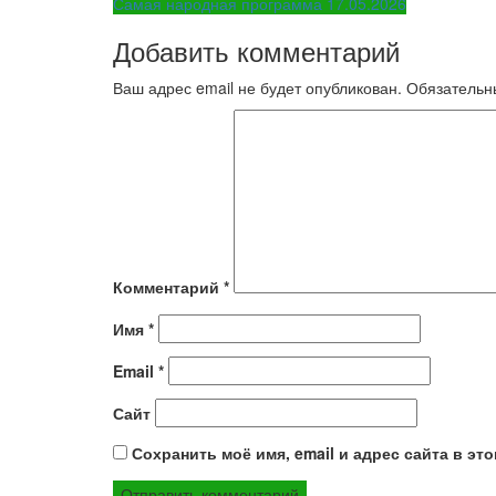
Самая народная программа 17.05.2026
по
Добавить комментарий
записям
Ваш адрес email не будет опубликован.
Обязательн
Комментарий
*
Имя
*
Email
*
Сайт
Сохранить моё имя, email и адрес сайта в э