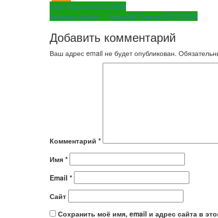
Навигация
Утро России 30.03.2026
Легенды армии – Григорий Сивков 29.03.2026
по
Добавить комментарий
записям
Ваш адрес email не будет опубликован.
Обязательн
Комментарий
*
Имя
*
Email
*
Сайт
Сохранить моё имя, email и адрес сайта в э