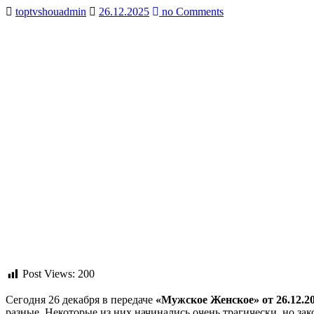
toptvshouadmin
26.12.2025
no Comments
Post Views:
200
Сегодня 26 декабря в передаче
«Мужское Женское» от 26.12.2
разные. Некоторые из них начинались очень трагически, но зак