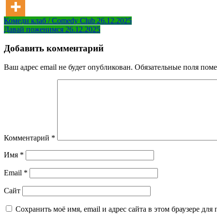
Навигация
Комеди клаб / Comedy Club 26.12.2025
Давай поженимся 26.12.2025
по
записям
Добавить комментарий
Ваш адрес email не будет опубликован.
Обязательные поля пом
Комментарий
*
Имя
*
Email
*
Сайт
Сохранить моё имя, email и адрес сайта в этом браузере д