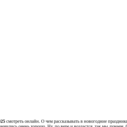
025
смотреть онлайн. О чем рассказывать в новогодние праздники?
ончились очень хорошо. Ну, по вере и воздастся, так мы думаем.