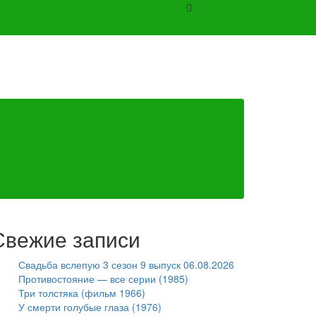
Свежие записи
Свадьба вслепую 3 сезон 9 выпуск 06.08.2026
Противостояние — все серии (1985)
Три толстяка (фильм 1966)
У смерти голубые глаза (1976)