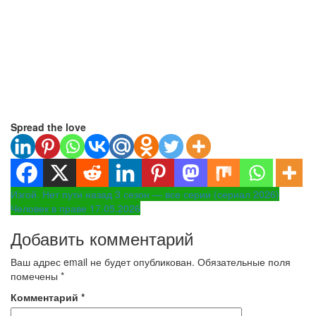
Spread the love
Навигация
Изгой. Нет пути назад 3 сезон — все серии (сериал 2026)
Человек в праве 17.05.2026
по
Добавить комментарий
записям
Ваш адрес email не будет опубликован.
Обязательные поля
помечены
*
Комментарий
*