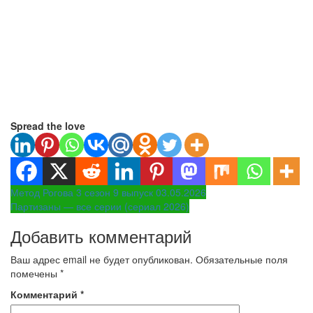
Spread the love
Навигация
Метод Рогова 3 сезон 9 выпуск 03.05.2026
Партизаны — все серии (сериал 2026)
по
Добавить комментарий
записям
Ваш адрес email не будет опубликован.
Обязательные поля
помечены
*
Комментарий
*