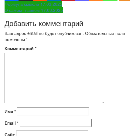
Навигация
Формула смысла 17.03.2025
О самом главном 17.03.2025
по
Добавить комментарий
записям
Ваш адрес email не будет опубликован.
Обязательные поля
помечены
*
Комментарий
*
Имя
*
Email
*
Сайт