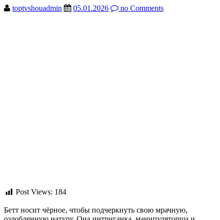
toptvshouadmin
05.01.2026
no Comments
Post Views:
184
Бетт носит чёрное, чтобы подчеркнуть свою мрачную,
озлобленную натуру. Она интриганка, манипуляторша и