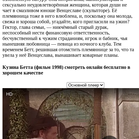
сексуально неудовлетворённая женщина, которая души не
чает в смазливом юноше Венцеславе (скульпторе). Её
племянница тоже в него влюблена, и, поскольку она молода,
свежа и хороша собой, угадайте, кого пригласили на ужин?
Гектор, глава семьи, — никчёмный старый дурак,
неспособный нести финансовую ответственность,
бесчувственный к чужим страданиям, игрок и бабник, чья
нынешняя любовница — певица из ночного клуба. Тем
временем Бетт, решившая отомстить племяннице за то, что та
увела у неё Венцеслава, вынашивает коварные планы.
Кузина Бетта (фильм 1998) смотреть онлайн бесплатно в
хорошем качестве
Выбор плеера: