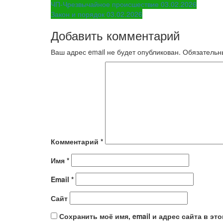
Навигация
ЧП-Чрезвычайное происшествие 03.02.2026
Закон и порядок 03.02.2026
по
Добавить комментарий
записям
Ваш адрес email не будет опубликован.
Обязательн
Комментарий
*
Имя
*
Email
*
Сайт
Сохранить моё имя, email и адрес сайта в э