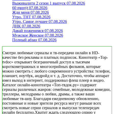
Выживалити 2 сезон 1 выпуск 07.08.2026
60 ṃинẏƫ 07.08.2026
Жди меня 07.08.2026
Утро. ТНТ 07.08.2026
Утро. Самое лучшее 07.08.2026
ДНК 07.08.2026
Давай поженимся 07.08.2026
Мужское Женское 07.08.2026
Полный абзац 07.08.2026
Смотри любимые сериалы и тв-передачи онлайн в HD-
качестве без рекламы и платных подписок. Кинотеатр «Top-
tvdoc» открывает безграничный доступ к тысячам
короткометражных и многосерийных фильмов, которые
можно смотреть с любого современного устройства: телефон,
планшет, ноутбук, андройд и т. д. Достаточно, чтобы аппарат
имел выход в интернет, поддерживал флеш плеер и видео.
Каталог онлайн-кинотеатра «Топ-твдок.ру» содержит
сериалы различных жанров: семейные, молодежные комедии,
триллеры, мелодрамы о любви, драмы, а также ваши
любимые тв-шоу. Благодаря ежедневному обновлению,
постоянные и новые зрители ресурса могут раньше всех
смотреть новые серии сериалов и выпуски телепередач
онлайн бесплатно.Хватит ждать следующую серию у