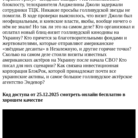
блокпосту, телохранителя Анджелины Джоли задержали
сотрудники ТЦК. Никакие просьбы голливудской звезды не
помогли. В ходе проверки выяснилось, что визит Джоли был
неофициальным, и киевские власти, якобы, вообще ничего о
нём не знали! Но так ли это на самом деле? Кто организовал и
оплатил новый блиц-визит голливудской кинодивы на
Украину? Кто прячется за благотворительными фондами и
жертвователями, которые отправляют американские
«звёздные десанты» в Незалежную, и другие горячие точки?
Сколько на самом деле стоили визиты известных
американских актёров на Украину после начала СВО? Кто
писал для них сценарии? Как связана инвестиционная
корпорация БлэкРок, которой принадлежат почти все
украинские активы, и самое большое голливудское актёрское
агентство Эндевор?
Код доступа от 25.12.2025 смотреть онлайн бесплатно в
хорошем качестве