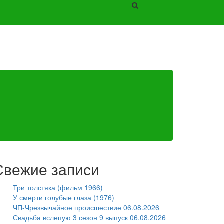
Свежие записи
Три толстяка (фильм 1966)
У смерти голубые глаза (1976)
ЧП-Чрезвычайное происшествие 06.08.2026
Свадьба вслепую 3 сезон 9 выпуск 06.08.2026