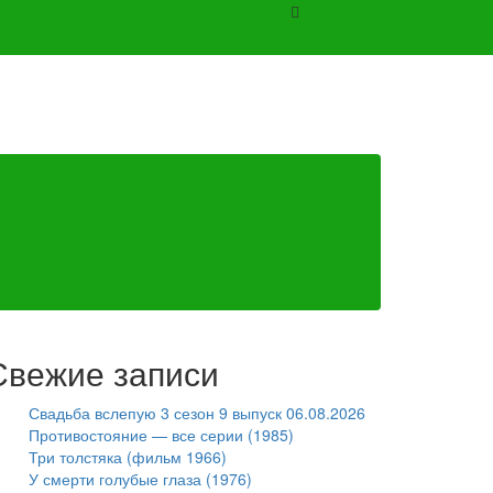
Свежие записи
Свадьба вслепую 3 сезон 9 выпуск 06.08.2026
Противостояние — все серии (1985)
Три толстяка (фильм 1966)
У смерти голубые глаза (1976)