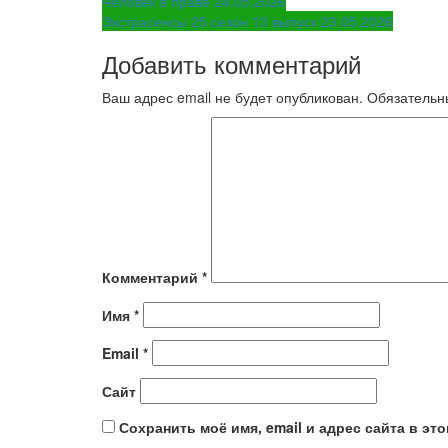
Навигация
Человек в праве 24.05.2026
Экстрасенсы 25 сезон 13 выпуск 23.05.2026
по
Добавить комментарий
записям
Ваш адрес email не будет опубликован.
Обязательн
Комментарий
*
Имя
*
Email
*
Сайт
Сохранить моё имя, email и адрес сайта в э