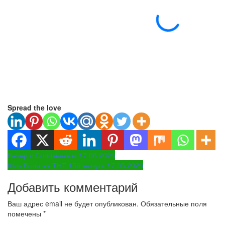
Spread the love
Навигация
Вечер с Соловьевым 17.05.2026
Шоу Воли на ТНТ 156 выпуск 17.05.2026
по
Добавить комментарий
записям
Ваш адрес email не будет опубликован.
Обязательные поля
помечены
*