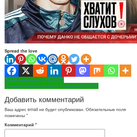
Spread the love
Навигация
Давай поженимся 02.04.2025
Хроники московского быта. Горько! 02.04.2025
по
Добавить комментарий
записям
Ваш адрес email не будет опубликован.
Обязательные поля
помечены
*
Комментарий
*