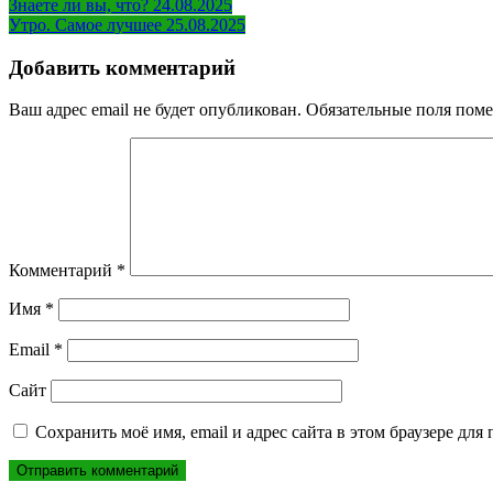
Навигация
Знаете ли вы, что? 24.08.2025
Утро. Самое лучшее 25.08.2025
по
записям
Добавить комментарий
Ваш адрес email не будет опубликован.
Обязательные поля пом
Комментарий
*
Имя
*
Email
*
Сайт
Сохранить моё имя, email и адрес сайта в этом браузере д