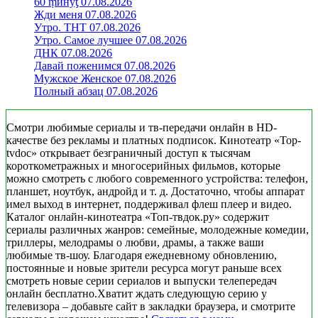
60 ṃинẏƫ 07.08.2026
Жди меня 07.08.2026
Утро. ТНТ 07.08.2026
Утро. Самое лучшее 07.08.2026
ДНК 07.08.2026
Давай поженимся 07.08.2026
Мужское Женское 07.08.2026
Полный абзац 07.08.2026
Смотри любимые сериалы и тв-передачи онлайн в HD-
качестве без рекламы и платных подписок. Кинотеатр «Top-
tvdoc» открывает безграничный доступ к тысячам
короткометражных и многосерийных фильмов, которые
можно смотреть с любого современного устройства: телефон,
планшет, ноутбук, андройд и т. д. Достаточно, чтобы аппарат
имел выход в интернет, поддерживал флеш плеер и видео.
Каталог онлайн-кинотеатра «Топ-твдок.ру» содержит
сериалы различных жанров: семейные, молодежные комедии,
триллеры, мелодрамы о любви, драмы, а также ваши
любимые тв-шоу. Благодаря ежедневному обновлению,
постоянные и новые зрители ресурса могут раньше всех
смотреть новые серии сериалов и выпуски телепередач
онлайн бесплатно.Хватит ждать следующую серию у
телевизора – добавьте сайт в закладки браузера, и смотрите