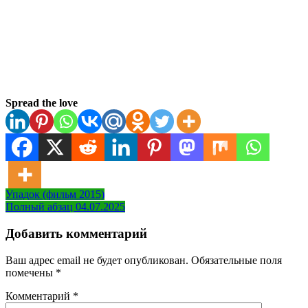
Spread the love
Навигация
Упадок (фильм 2015)
Полный абзац 04.07.2025
по
записям
Добавить комментарий
Ваш адрес email не будет опубликован.
Обязательные поля
помечены
*
Комментарий
*