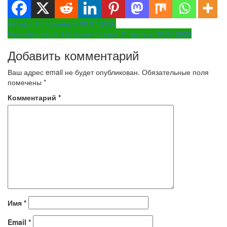
Навигация
Вечер с Соловьевым 08.07.2026
Черный список. На кухне 4 сезон 15 выпуск 08.07.2026
по
Добавить комментарий
записям
Ваш адрес email не будет опубликован.
Обязательные поля
помечены
*
Комментарий
*
Имя
*
Email
*