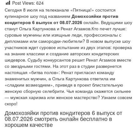
Post Views:
624
Сегодня 8 июля на телеканале «Пятница!» состоится
кулинарное шоу под названием
Домохозяйки против
кондитеров 6 выпуск от 08.07.2026
онлайн. Ведущими шоу
станут Ольга Картункова и Ренат Агзамов.Кто печет лучше:
суровые мужчины или изящные леди, профессионалы с
дипломами или самородки-любители? В новом выпуске шоу
участников ждет суровое испытание из двух этапов: проверка
на знание классики и создание авторских кондитерских
шедевров. Судьбу конкурсантов решит Ренат Агзамов вместе
со звездными гостями. На этот раз в студии развернется
настоящая «битва полов»: Ренат пригласил команду
знаменитых мужчин, а Ольга Картункова ответила им
«сладким возмездием», приведя в проект блистательную
женскую сборную селебрити. Чья команда окажется сильнее
— мужская харизма или женское мастерство? Узнаем совсем
скоро!
Домохозяйки против кондитеров 6 выпуск от
08.07.2026 смотреть онлайн бесплатно в
хорошем качестве