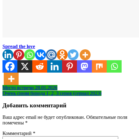
Spread the love
Навигация
Место встречи 28.01.2026
Очень синяя борода 1, 2, 3 серия (сериал 2023)
по
записям
Добавить комментарий
Ваш адрес email не будет опубликован.
Обязательные поля
помечены
*
Комментарий
*