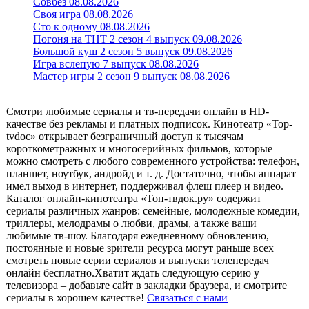
Совбез 08.08.2026
Своя игра 08.08.2026
Сто к одному 08.08.2026
Погоня на ТНТ 2 сезон 4 выпуск 09.08.2026
Большой куш 2 сезон 5 выпуск 09.08.2026
Игра вслепую 7 выпуск 08.08.2026
Мастер игры 2 сезон 9 выпуск 08.08.2026
Смотри любимые сериалы и тв-передачи онлайн в HD-
качестве без рекламы и платных подписок. Кинотеатр «Top-
tvdoc» открывает безграничный доступ к тысячам
короткометражных и многосерийных фильмов, которые
можно смотреть с любого современного устройства: телефон,
планшет, ноутбук, андройд и т. д. Достаточно, чтобы аппарат
имел выход в интернет, поддерживал флеш плеер и видео.
Каталог онлайн-кинотеатра «Топ-твдок.ру» содержит
сериалы различных жанров: семейные, молодежные комедии,
триллеры, мелодрамы о любви, драмы, а также ваши
любимые тв-шоу. Благодаря ежедневному обновлению,
постоянные и новые зрители ресурса могут раньше всех
смотреть новые серии сериалов и выпуски телепередач
онлайн бесплатно.Хватит ждать следующую серию у
телевизора – добавьте сайт в закладки браузера, и смотрите
сериалы в хорошем качестве!
Связаться с нами