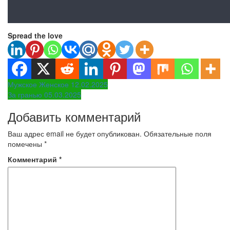
Spread the love
Навигация
Мужское Женское 12.02.2025
За гранью 05.03.2025
по
Добавить комментарий
записям
Ваш адрес email не будет опубликован.
Обязательные поля
помечены
*
Комментарий
*