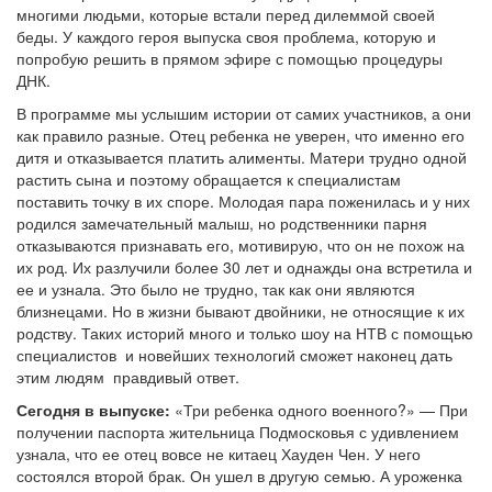
многими людьми, которые встали перед дилеммой своей
беды. У каждого героя выпуска своя проблема, которую и
попробую решить в прямом эфире с помощью процедуры
ДНК.
В программе мы услышим истории от самих участников, а они
как правило разные. Отец ребенка не уверен, что именно его
дитя и отказывается платить алименты. Матери трудно одной
растить сына и поэтому обращается к специалистам
поставить точку в их споре. Молодая пара поженилась и у них
родился замечательный малыш, но родственники парня
отказываются признавать его, мотивирую, что он не похож на
их род. Их разлучили более 30 лет и однажды она встретила и
ее и узнала. Это было не трудно, так как они являются
близнецами. Но в жизни бывают двойники, не относящие к их
родству. Таких историй много и только шоу на НТВ с помощью
специалистов и новейших технологий сможет наконец дать
этим людям правдивый ответ.
Сегодня в выпуске:
«Три ребенка одного военного?» — При
получении паспорта жительница Подмосковья с удивлением
узнала, что ее отец вовсе не китаец Хауден Чен. У него
состоялся второй брак. Он ушел в другую семью. А уроженка