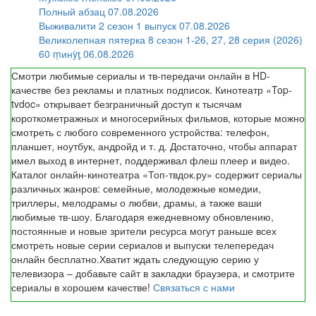
Полный абзац 07.08.2026
Выживалити 2 сезон 1 выпуск 07.08.2026
Великолепная пятерка 8 сезон 1-26, 27, 28 серия (2026)
60 ṃинẏƫ 06.08.2026
Смотри любимые сериалы и тв-передачи онлайн в HD-
качестве без рекламы и платных подписок. Кинотеатр «Top-
tvdoc» открывает безграничный доступ к тысячам
короткометражных и многосерийных фильмов, которые можно
смотреть с любого современного устройства: телефон,
планшет, ноутбук, андройд и т. д. Достаточно, чтобы аппарат
имел выход в интернет, поддерживал флеш плеер и видео.
Каталог онлайн-кинотеатра «Топ-твдок.ру» содержит сериалы
различных жанров: семейные, молодежные комедии,
триллеры, мелодрамы о любви, драмы, а также ваши
любимые тв-шоу. Благодаря ежедневному обновлению,
постоянные и новые зрители ресурса могут раньше всех
смотреть новые серии сериалов и выпуски телепередач
онлайн бесплатно.Хватит ждать следующую серию у
телевизора – добавьте сайт в закладки браузера, и смотрите
сериалы в хорошем качестве!
Связаться с нами