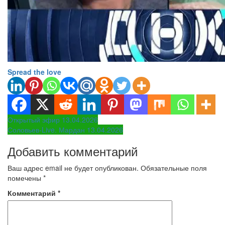
Spread the love
Навигация
Открытый эфир 13.04.2026
Соловьев-Live. Мардан 13.04.2026
по
Добавить комментарий
записям
Ваш адрес email не будет опубликован.
Обязательные поля
помечены
*
Комментарий
*