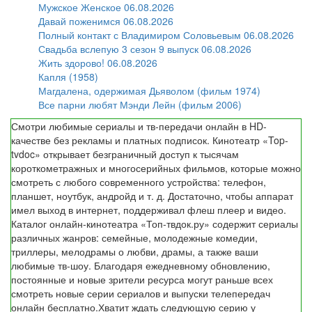
Мужское Женское 06.08.2026
Давай поженимся 06.08.2026
Полный контакт с Владимиром Соловьевым 06.08.2026
Свадьба вслепую 3 сезон 9 выпуск 06.08.2026
Жить здорово! 06.08.2026
Капля (1958)
Магдалена, одержимая Дьяволом (фильм 1974)
Все парни любят Мэнди Лейн (фильм 2006)
Смотри любимые сериалы и тв-передачи онлайн в HD-
качестве без рекламы и платных подписок. Кинотеатр «Top-
tvdoc» открывает безграничный доступ к тысячам
короткометражных и многосерийных фильмов, которые можно
смотреть с любого современного устройства: телефон,
планшет, ноутбук, андройд и т. д. Достаточно, чтобы аппарат
имел выход в интернет, поддерживал флеш плеер и видео.
Каталог онлайн-кинотеатра «Топ-твдок.ру» содержит сериалы
различных жанров: семейные, молодежные комедии,
триллеры, мелодрамы о любви, драмы, а также ваши
любимые тв-шоу. Благодаря ежедневному обновлению,
постоянные и новые зрители ресурса могут раньше всех
смотреть новые серии сериалов и выпуски телепередач
онлайн бесплатно.Хватит ждать следующую серию у