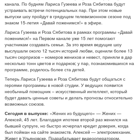
канала. По будням Лариса Гузеева и Роза Сябитова будут
устраивать встречи потенциальных пар. При этом новые
выпуски шоу пройдут в грядущем телевизионном сезоне под
знаком 15-летия «Давай поженимся!» в эфире.
Лариса Гузеева и Роза Сябитова в рамках программы «Давай
поженимся!» на Первом канале уже 15 лет помогают
участникам создавать семьи. За это время ведущие шоу
выслушали около 12 тысяч историй любви, оценили более 13
тысяч сюрпризов – номеров женихов и невест, приняли в дар
несколько тонн цветов и подарков; у пар, познакомившихся на
программе, родилось более ста детей.
Теперь Лариса Гузеева и Роза Сябитова будут общаться с
героями программы в новой студии. У ведущих появится
необычный помощник – искусственный интеллект, который
будет давать ценные советы и делать прогнозы относительно
возможных союзов.
Сегодня в выпуске:
«Жених из будущего» — Жених —
Алексей, 45 лет. Благодаря ипотеке второй раз женился на
бывшей супруге, но быстро исчерпал кредит доверия, когда
был пойман на сайте знакомств. Алексей — электромеханик.
Живет в Ульяновске. Подрабатывает видеооператором.