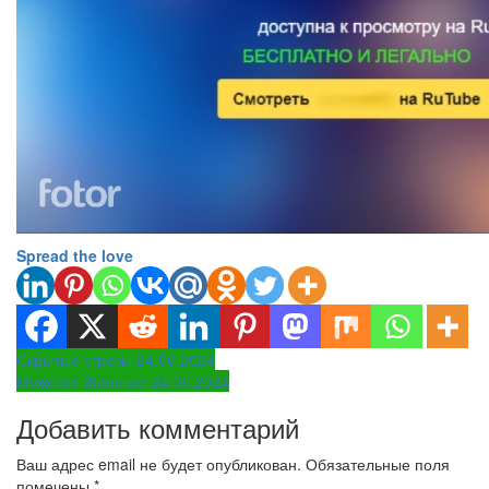
Spread the love
Навигация
Скрытые угрозы 24.06.2024
Мужское Женское 24.06.2024
по
Добавить комментарий
записям
Ваш адрес email не будет опубликован.
Обязательные поля
помечены
*