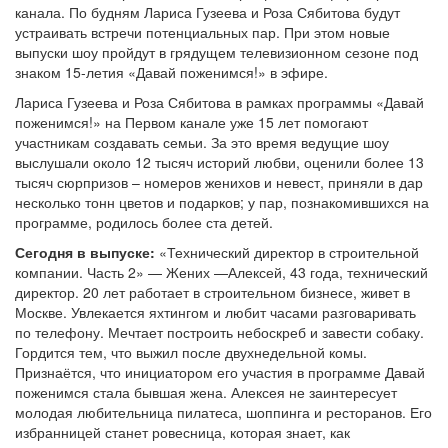
канала. По будням Лариса Гузеева и Роза Сябитова будут
устраивать встречи потенциальных пар. При этом новые
выпуски шоу пройдут в грядущем телевизионном сезоне под
знаком 15-летия «Давай поженимся!» в эфире.
Лариса Гузеева и Роза Сябитова в рамках программы «Давай
поженимся!» на Первом канале уже 15 лет помогают
участникам создавать семьи. За это время ведущие шоу
выслушали около 12 тысяч историй любви, оценили более 13
тысяч сюрпризов – номеров женихов и невест, приняли в дар
несколько тонн цветов и подарков; у пар, познакомившихся на
программе, родилось более ста детей.
Сегодня в выпуске:
«Технический директор в строительной
компании. Часть 2» — Жених —Алексей, 43 года, технический
директор. 20 лет работает в строительном бизнесе, живет в
Москве. Увлекается яхтингом и любит часами разговаривать
по телефону. Мечтает построить небоскреб и завести собаку.
Гордится тем, что выжил после двухнедельной комы.
Признаётся, что инициатором его участия в программе Давай
поженимся стала бывшая жена. Алексея не заинтересует
молодая любительница пилатеса, шоппинга и ресторанов. Его
избранницей станет ровесница, которая знает, как