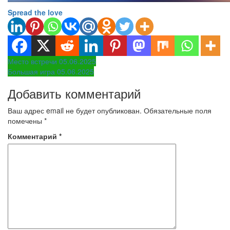
Spread the love
Навигация
Место встречи 05.06.2025
Большая игра 05.06.2025
по
Добавить комментарий
записям
Ваш адрес email не будет опубликован.
Обязательные поля
помечены
*
Комментарий
*