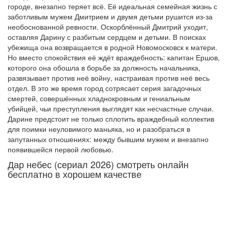
городе, внезапно теряет всё. Её идеальная семейная жизнь с
заботливым мужем Дмитрием и двумя детьми рушится из-за
необоснованной ревности. Оскорблённый Дмитрий уходит,
оставляя Дарину с разбитым сердцем и детьми. В поисках
убежища она возвращается в родной Новомосковск к матери.
Но вместо спокойствия её ждёт враждебность: капитан Ершов,
которого она обошла в борьбе за должность начальника,
развязывает против неё войну, настраивая против неё весь
отдел. В это же время город сотрясает серия загадочных
смертей, совершённых хладнокровным и гениальным
убийцей, чьи преступления выглядят как несчастные случаи.
Дарине предстоит не только сплотить враждебный коллектив
для поимки неуловимого маньяка, но и разобраться в
запутанных отношениях: между бывшим мужем и внезапно
появившейся первой любовью.
Дар небес (сериал 2026) смотреть онлайн
бесплатно в хорошем качестве