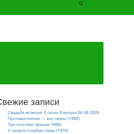
Свежие записи
Свадьба вслепую 3 сезон 9 выпуск 06.08.2026
Противостояние — все серии (1985)
Три толстяка (фильм 1966)
У смерти голубые глаза (1976)