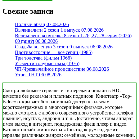
Свежие записи
Полный абзац 07.08.2026
Выживалити 2 сезон 1 выпуск 07.08.2026
Великолепная пятерка 8 сезон 1-26, 27, 28 серия (2026)
60 ṃинẏƫ 06.08.2026
Свадьба вслепую 3 сезон 9 выпуск 06.08.2026
Противостояние — все серии (1985)
Три толстяка (фильм 1966)
У смерти голубые глаза (1976)
ЧП-Чрезвычайное происшествие 06.08.2026
Утро. ТНТ 06.08.2026
Смотри любимые сериалы и тв-передачи онлайн в HD-
качестве без рекламы и платных подписок. Кинотеатр «Top-
tvdoc» открывает безграничный доступ к тысячам
короткометражных и многосерийных фильмов, которые
можно смотреть с любого современного устройства: телефон,
планшет, ноутбук, андройд и т. д. Достаточно, чтобы аппарат
имел выход в интернет, поддерживал флеш плеер и видео.
Каталог онлайн-кинотеатра «Топ-твдок.ру» содержит
сериалы различных жанров: семейные, молодежные комедии,