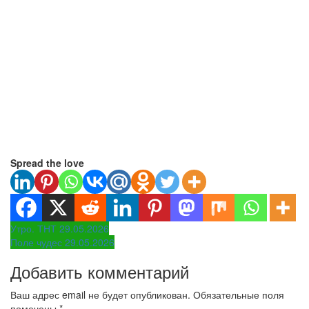
Spread the love
Навигация
Утро. ТНТ 29.05.2026
Поле чудес 29.05.2026
по
Добавить комментарий
записям
Ваш адрес email не будет опубликован.
Обязательные поля
помечены
*