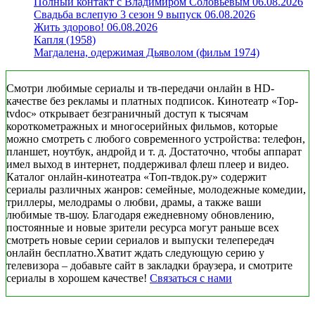
Полный контакт с Владимиром Соловьевым 06.08.2026
Свадьба вслепую 3 сезон 9 выпуск 06.08.2026
Жить здорово! 06.08.2026
Капля (1958)
Магдалена, одержимая Дьяволом (фильм 1974)
Смотри любимые сериалы и тв-передачи онлайн в HD-
качестве без рекламы и платных подписок. Кинотеатр «Top-
tvdoc» открывает безграничный доступ к тысячам
короткометражных и многосерийных фильмов, которые
можно смотреть с любого современного устройства: телефон,
планшет, ноутбук, андройд и т. д. Достаточно, чтобы аппарат
имел выход в интернет, поддерживал флеш плеер и видео.
Каталог онлайн-кинотеатра «Топ-твдок.ру» содержит
сериалы различных жанров: семейные, молодежные комедии,
триллеры, мелодрамы о любви, драмы, а также ваши
любимые тв-шоу. Благодаря ежедневному обновлению,
постоянные и новые зрители ресурса могут раньше всех
смотреть новые серии сериалов и выпуски телепередач
онлайн бесплатно.Хватит ждать следующую серию у
телевизора – добавьте сайт в закладки браузера, и смотрите
сериалы в хорошем качестве!
Связаться с нами