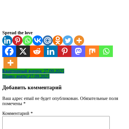
Spread the love
Навигация
Квартирный вопрос 27.09.2025
Право знать! 27.09.2025
по
записям
Добавить комментарий
Ваш адрес email не будет опубликован.
Обязательные поля
помечены
*
Комментарий
*