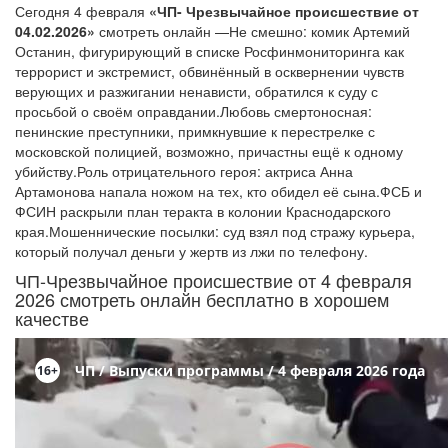
Сегодня 4 февраля
«ЧП- Чрезвычайное происшествие от
04.02.2026»
смотреть онлайн —Не смешно: комик Артемий
Останин, фигурирующий в списке Росфинмониторинга как
террорист и экстремист, обвинённый в осквернении чувств
верующих и разжигании ненависти, обратился к суду с
просьбой о своём оправдании.Любовь смертоносная:
пенинские преступники, примкнувшие к перестрелке с
московской полицией, возможно, причастны ещё к одному
убийству.Роль отрицательного героя: актриса Анна
Артамонова напала ножом на тех, кто обидел её сына.ФСБ и
ФСИН раскрыли план теракта в колонии Краснодарского
края.Мошеннические посылки: суд взял под стражу курьера,
который получал деньги у жертв из лжи по телефону.
ЧП-Чрезвычайное происшествие от 4 февраля
2026 смотреть онлайн бесплатно в хорошем
качестве