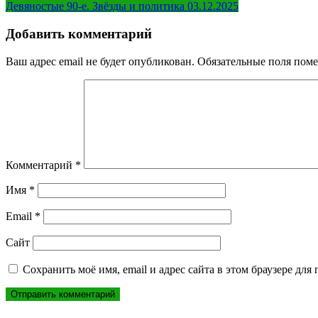
Девяностые 90-е. Звёзды и политика 03.12.2025
по
записям
Добавить комментарий
Ваш адрес email не будет опубликован.
Обязательные поля пом
Комментарий
*
Имя
*
Email
*
Сайт
Сохранить моё имя, email и адрес сайта в этом браузере д