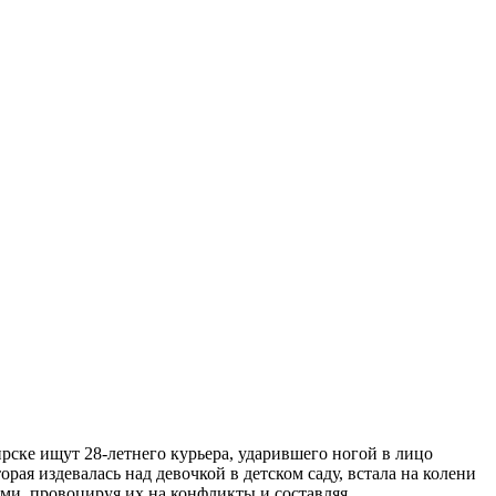
рске ищут 28-летнего курьера, ударившего ногой в лицо
ая издевалась над девочкой в детском саду, встала на колени
ами, провоцируя их на конфликты и составляя