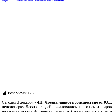
Post Views:
173
Сегодня 3 декабря «
ЧП- Чрезвычайное происшествие
от 03.1
пенсионерку. Десятки людей пожаловались на его немотивирова
на заседании суда.Источник опасности: блогер, нудист и хули