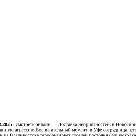
2.2025
» смотреть онлайн — Доставка неприятностей: в Новосиби
нную агрессию.Воспитательный момент: в Уфе сотрудница, котор
ган из Владивостока терроризирует соседей постоянными выходк