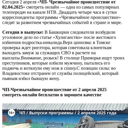
Сегодня 2 апреля «
ЧП- Чрезвычайное происшествие
от
02.04.2025
» смотреть онлайн — одна из самых популярных
телепередач на канале НТВ. Двадцать четыре часа в сутки
корреспонденты программы «Чрезвычайное происшествие»
следят за развитием чрезвычайных событий в стране и мире.
Сегодня в выпуске:
В Башкирии следователи возбудили
уголовное дело по статье «Хулиганство» после жестокого
избиения подростка-инвалида.Верх цинизма: в Томске
проверка ждет риелтора, которая советовала клиенткам
выходить замуж за служащих СВО в расчете на
выплаты.Внимание, розыск! В столице Приморья ищут троих
преступников, которые избили мужчину, пытались его
поджечь и воткнули ему нож в спину.С позиции силы: во
Владивостоке отстранен от службы полицейский, который
пьяным избил бывшую жену.
ЧП-Чрезвычайное происшествие от 2 апреля 2025
смотреть онлайн бесплатно в хорошем качестве