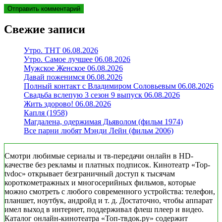
Свежие записи
Утро. ТНТ 06.08.2026
Утро. Самое лучшее 06.08.2026
Мужское Женское 06.08.2026
Давай поженимся 06.08.2026
Полный контакт с Владимиром Соловьевым 06.08.2026
Свадьба вслепую 3 сезон 9 выпуск 06.08.2026
Жить здорово! 06.08.2026
Капля (1958)
Магдалена, одержимая Дьяволом (фильм 1974)
Все парни любят Мэнди Лейн (фильм 2006)
Смотри любимые сериалы и тв-передачи онлайн в HD-
качестве без рекламы и платных подписок. Кинотеатр «Top-
tvdoc» открывает безграничный доступ к тысячам
короткометражных и многосерийных фильмов, которые
можно смотреть с любого современного устройства: телефон,
планшет, ноутбук, андройд и т. д. Достаточно, чтобы аппарат
имел выход в интернет, поддерживал флеш плеер и видео.
Каталог онлайн-кинотеатра «Топ-твдок.ру» содержит