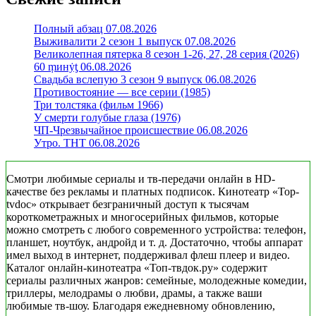
Полный абзац 07.08.2026
Выживалити 2 сезон 1 выпуск 07.08.2026
Великолепная пятерка 8 сезон 1-26, 27, 28 серия (2026)
60 ṃинẏƫ 06.08.2026
Свадьба вслепую 3 сезон 9 выпуск 06.08.2026
Противостояние — все серии (1985)
Три толстяка (фильм 1966)
У смерти голубые глаза (1976)
ЧП-Чрезвычайное происшествие 06.08.2026
Утро. ТНТ 06.08.2026
Смотри любимые сериалы и тв-передачи онлайн в HD-
качестве без рекламы и платных подписок. Кинотеатр «Top-
tvdoc» открывает безграничный доступ к тысячам
короткометражных и многосерийных фильмов, которые
можно смотреть с любого современного устройства: телефон,
планшет, ноутбук, андройд и т. д. Достаточно, чтобы аппарат
имел выход в интернет, поддерживал флеш плеер и видео.
Каталог онлайн-кинотеатра «Топ-твдок.ру» содержит
сериалы различных жанров: семейные, молодежные комедии,
триллеры, мелодрамы о любви, драмы, а также ваши
любимые тв-шоу. Благодаря ежедневному обновлению,