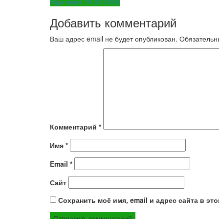
Жди меня 10.04.2026
по
Добавить комментарий
записям
Ваш адрес email не будет опубликован.
Обязательн
Комментарий
*
Имя
*
Email
*
Сайт
Сохранить моё имя, email и адрес сайта в э