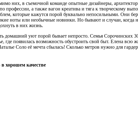
имо них, в съемочной команде опытные дизайнеры, архитекторы
о профессии, а также вагон креатива и тяга к творческому вып
лем, которые кажутся порой буквально непосильными. Они берут
яркие ноты или необычные новинки. Но бывают и случаи, когда
дохнуть в них жизнь.
ть домашний уют порой бывает непросто. Семья Сорочинских 30 
е, где появилась возможность обустроить свой быт. Елена всю ж
аталье Соло её мечта сбылась! Сколько метров нужно для гарде
 в хорошем качестве